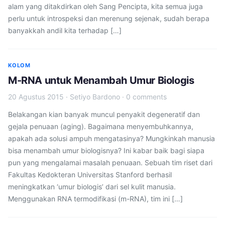
alam yang ditakdirkan oleh Sang Pencipta, kita semua juga
perlu untuk introspeksi dan merenung sejenak, sudah berapa
banyakkah andil kita terhadap […]
KOLOM
M-RNA untuk Menambah Umur Biologis
20 Agustus 2015
·
Setiyo Bardono
·
0 comments
Belakangan kian banyak muncul penyakit degeneratif dan
gejala penuaan (aging). Bagaimana menyembuhkannya,
apakah ada solusi ampuh mengatasinya? Mungkinkah manusia
bisa menambah umur biologisnya? Ini kabar baik bagi siapa
pun yang mengalamai masalah penuaan. Sebuah tim riset dari
Fakultas Kedokteran Universitas Stanford berhasil
meningkatkan ‘umur biologis’ dari sel kulit manusia.
Menggunakan RNA termodifikasi (m-RNA), tim ini […]