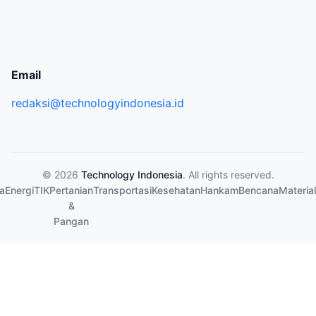
Email
redaksi@technologyindonesia.id
© 2026
Technology Indonesia
. All rights reserved.
a
Energi
TIK
Pertanian
Transportasi
Kesehatan
Hankam
Bencana
Material
&
Pangan