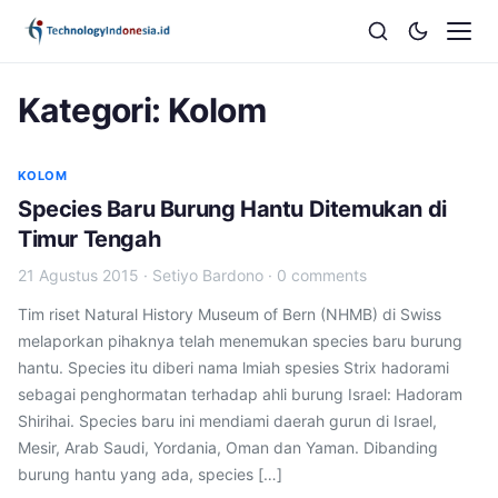
Kategori:
Kolom
KOLOM
Species Baru Burung Hantu Ditemukan di
Timur Tengah
21 Agustus 2015
·
Setiyo Bardono
·
0 comments
Tim riset Natural History Museum of Bern (NHMB) di Swiss
melaporkan pihaknya telah menemukan species baru burung
hantu. Species itu diberi nama lmiah spesies Strix hadorami
sebagai penghormatan terhadap ahli burung Israel: Hadoram
Shirihai. Species baru ini mendiami daerah gurun di Israel,
Mesir, Arab Saudi, Yordania, Oman dan Yaman. Dibanding
burung hantu yang ada, species […]