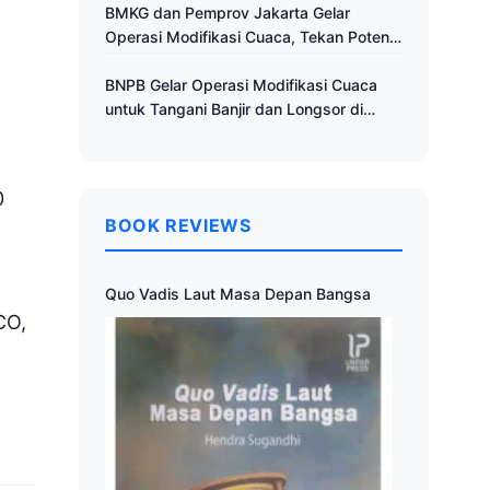
Cuaca
BMKG dan Pemprov Jakarta Gelar
Operasi Modifikasi Cuaca, Tekan Potensi
Bencana Hidrometeorologi
BNPB Gelar Operasi Modifikasi Cuaca
untuk Tangani Banjir dan Longsor di
Muria Raya
0
BOOK REVIEWS
Quo Vadis Laut Masa Depan Bangsa
CO,