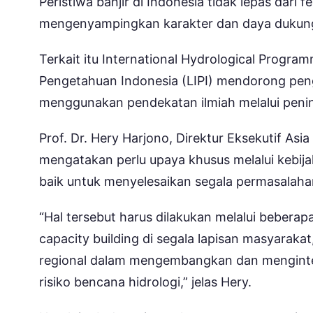
Peristiwa banjir di Indonesia tidak lepas dari
mengenyampingkan karakter dan daya dukung
Terkait itu International Hydrological Prog
Pengetahuan Indonesia (LIPI) mendorong pen
menggunakan pendekatan ilmiah melalui peni
Prof. Dr. Hery Harjono, Direktur Eksekutif As
mengatakan perlu upaya khusus melalui kebija
baik untuk menyelesaikan segala permasalahan
“Hal tersebut harus dilakukan melalui beberap
capacity building di segala lapisan masyaraka
regional dalam mengembangkan dan menginteg
risiko bencana hidrologi,” jelas Hery.