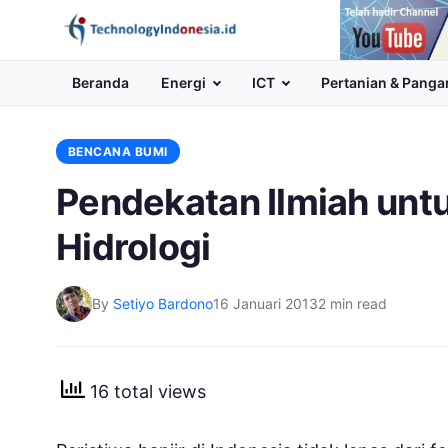
Channel
Youtube
Beranda
Energi
ICT
Pertanian & Panga
BENCANA BUMI
Pendekatan Ilmiah unt
Hidrologi
By
Setiyo Bardono
16 Januari 2013
2 min read
16 total views