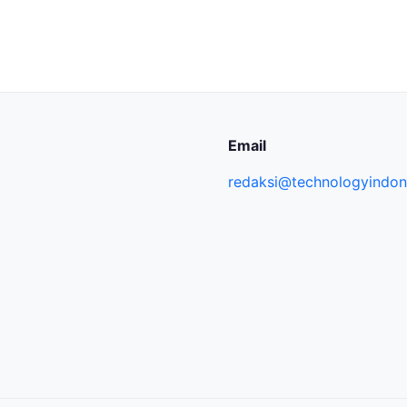
Email
redaksi@technologyindone