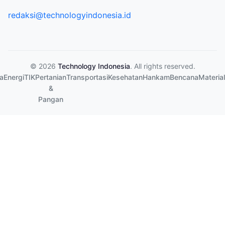
redaksi@technologyindonesia.id
© 2026
Technology Indonesia
. All rights reserved.
a
Energi
TIK
Pertanian
Transportasi
Kesehatan
Hankam
Bencana
Material
&
Pangan