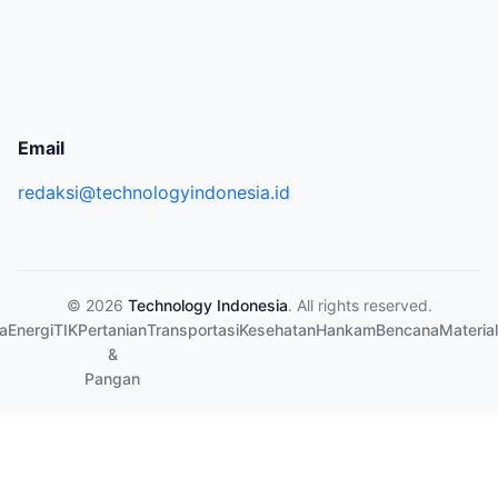
Email
redaksi@technologyindonesia.id
© 2026
Technology Indonesia
. All rights reserved.
a
Energi
TIK
Pertanian
Transportasi
Kesehatan
Hankam
Bencana
Material
&
Pangan