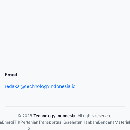
Email
redaksi@technologyindonesia.id
© 2026
Technology Indonesia
. All rights reserved.
a
Energi
TIK
Pertanian
Transportasi
Kesehatan
Hankam
Bencana
Material
&