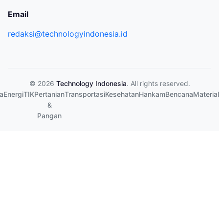
Email
redaksi@technologyindonesia.id
© 2026
Technology Indonesia
. All rights reserved.
a
Energi
TIK
Pertanian
Transportasi
Kesehatan
Hankam
Bencana
Material
&
Pangan