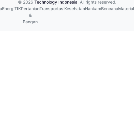
© 2026
Technology Indonesia
. All rights reserved.
a
Energi
TIK
Pertanian
Transportasi
Kesehatan
Hankam
Bencana
Material
&
Pangan