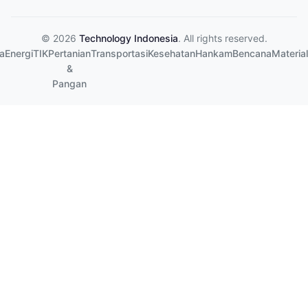
© 2026
Technology Indonesia
. All rights reserved.
a
Energi
TIK
Pertanian
Transportasi
Kesehatan
Hankam
Bencana
Material
&
Pangan