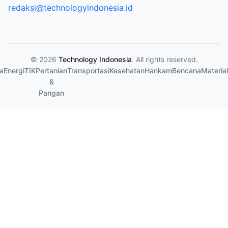
redaksi@technologyindonesia.id
© 2026
Technology Indonesia
. All rights reserved.
a
Energi
TIK
Pertanian
Transportasi
Kesehatan
Hankam
Bencana
Material
&
Pangan