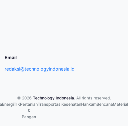
Email
redaksi@technologyindonesia.id
© 2026
Technology Indonesia
. All rights reserved.
a
Energi
TIK
Pertanian
Transportasi
Kesehatan
Hankam
Bencana
Material
&
Pangan