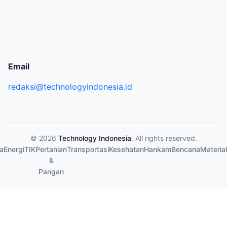
Email
redaksi@technologyindonesia.id
© 2026
Technology Indonesia
. All rights reserved.
a
Energi
TIK
Pertanian
Transportasi
Kesehatan
Hankam
Bencana
Material
&
Pangan