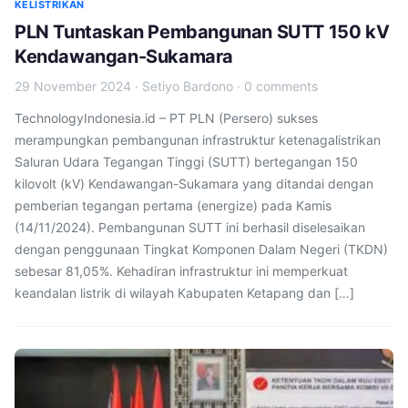
KELISTRIKAN
PLN Tuntaskan Pembangunan SUTT 150 kV
Kendawangan-Sukamara
29 November 2024
·
Setiyo Bardono
·
0 comments
TechnologyIndonesia.id – PT PLN (Persero) sukses
merampungkan pembangunan infrastruktur ketenagalistrikan
Saluran Udara Tegangan Tinggi (SUTT) bertegangan 150
kilovolt (kV) Kendawangan-Sukamara yang ditandai dengan
pemberian tegangan pertama (energize) pada Kamis
(14/11/2024). Pembangunan SUTT ini berhasil diselesaikan
dengan penggunaan Tingkat Komponen Dalam Negeri (TKDN)
sebesar 81,05%. Kehadiran infrastruktur ini memperkuat
keandalan listrik di wilayah Kabupaten Ketapang dan […]