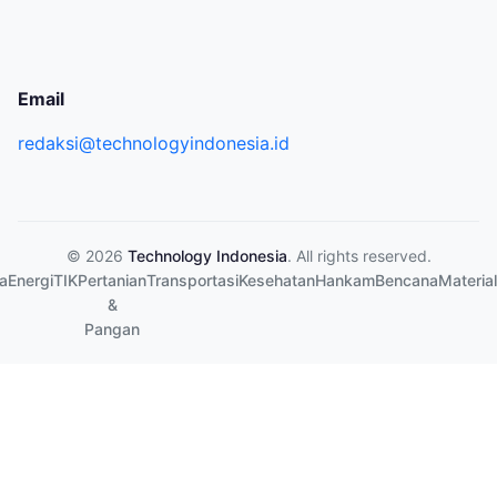
Email
redaksi@technologyindonesia.id
© 2026
Technology Indonesia
. All rights reserved.
a
Energi
TIK
Pertanian
Transportasi
Kesehatan
Hankam
Bencana
Material
&
Pangan