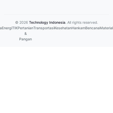
© 2026
Technology Indonesia
. All rights reserved.
a
Energi
TIK
Pertanian
Transportasi
Kesehatan
Hankam
Bencana
Material
&
Pangan