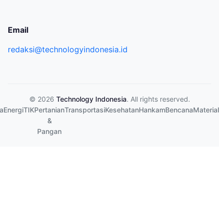
Email
redaksi@technologyindonesia.id
© 2026
Technology Indonesia
. All rights reserved.
a
Energi
TIK
Pertanian
Transportasi
Kesehatan
Hankam
Bencana
Material
&
Pangan