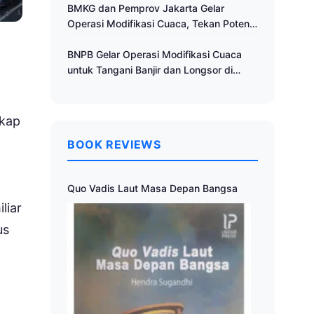
Cuaca
BMKG dan Pemprov Jakarta Gelar
Operasi Modifikasi Cuaca, Tekan Potensi
Bencana Hidrometeorologi
BNPB Gelar Operasi Modifikasi Cuaca
untuk Tangani Banjir dan Longsor di
Muria Raya
gkap
BOOK REVIEWS
Quo Vadis Laut Masa Depan Bangsa
liar
us