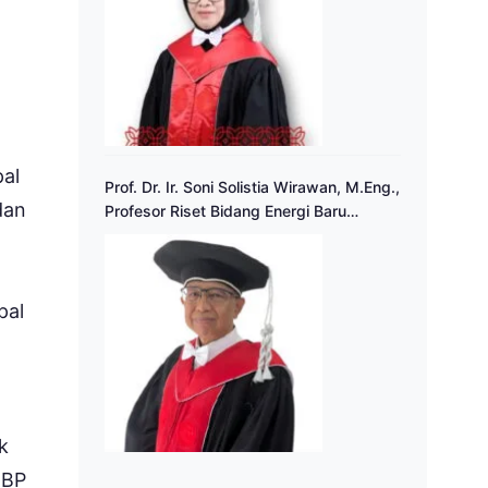
pal
Prof. Dr. Ir. Soni Solistia Wirawan, M.Eng.,
dan
Profesor Riset Bidang Energi Baru
Terbarukan
pal
k
NBP