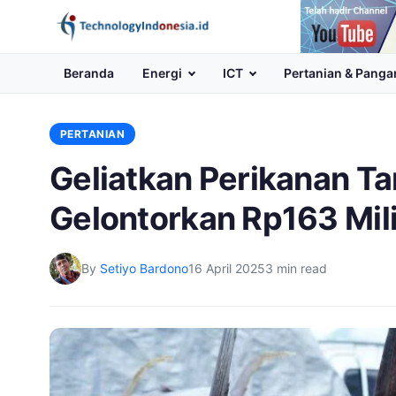
Channel
Youtube
Beranda
Energi
ICT
Pertanian & Panga
PERTANIAN
Geliatkan Perikanan Ta
Gelontorkan Rp163 Mil
By
Setiyo Bardono
16 April 2025
3 min read