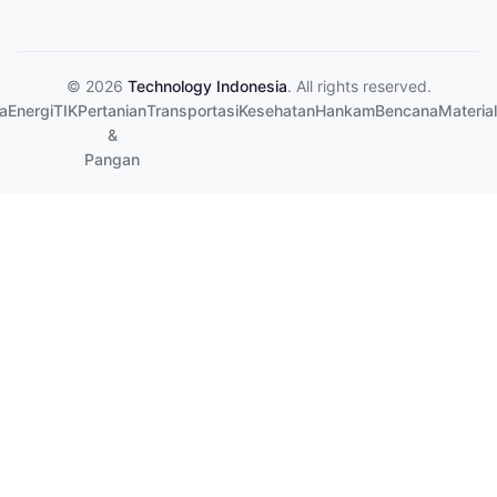
© 2026
Technology Indonesia
. All rights reserved.
a
Energi
TIK
Pertanian
Transportasi
Kesehatan
Hankam
Bencana
Material
&
Pangan