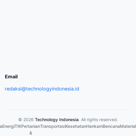
Email
redaksi@technologyindonesia.id
© 2026
Technology Indonesia
. All rights reserved.
a
Energi
TIK
Pertanian
Transportasi
Kesehatan
Hankam
Bencana
Material
&