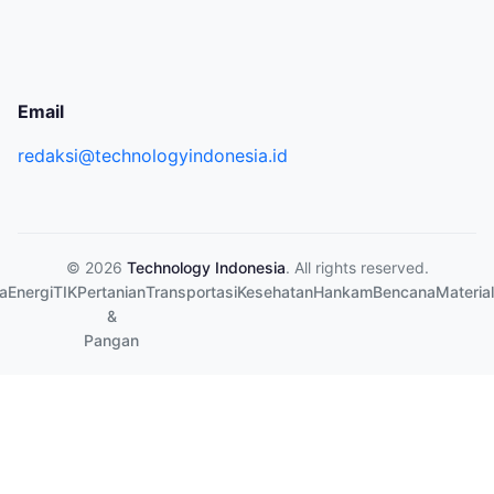
Email
redaksi@technologyindonesia.id
© 2026
Technology Indonesia
. All rights reserved.
a
Energi
TIK
Pertanian
Transportasi
Kesehatan
Hankam
Bencana
Material
&
Pangan