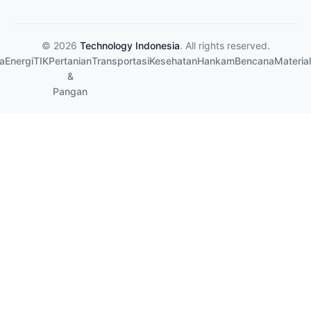
© 2026
Technology Indonesia
. All rights reserved.
a
Energi
TIK
Pertanian
Transportasi
Kesehatan
Hankam
Bencana
Material
&
Pangan