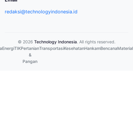
redaksi@technologyindonesia.id
© 2026
Technology Indonesia
. All rights reserved.
a
Energi
TIK
Pertanian
Transportasi
Kesehatan
Hankam
Bencana
Material
&
Pangan