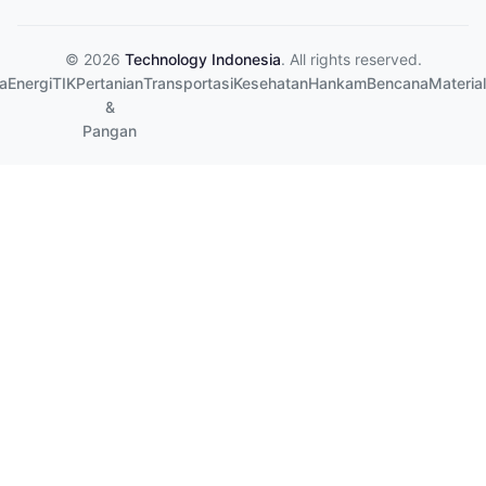
© 2026
Technology Indonesia
. All rights reserved.
a
Energi
TIK
Pertanian
Transportasi
Kesehatan
Hankam
Bencana
Material
&
Pangan