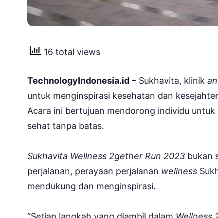
16 total views
TechnologyIndonesia.id
– Sukhavita, klinik
an
untuk menginspirasi kesehatan dan kesejaht
Acara ini bertujuan mendorong individu untu
sehat tanpa batas.
Sukhavita Wellness 2gether Run 2023
bukan s
perjalanan, perayaan perjalanan
wellness
Sukh
mendukung dan menginspirasi.
“Setiap langkah yang diambil dalam
Wellness 