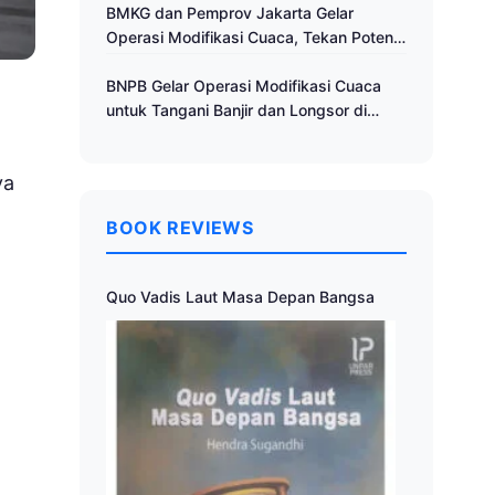
Cuaca
BMKG dan Pemprov Jakarta Gelar
Operasi Modifikasi Cuaca, Tekan Potensi
Bencana Hidrometeorologi
BNPB Gelar Operasi Modifikasi Cuaca
untuk Tangani Banjir dan Longsor di
Muria Raya
ya
BOOK REVIEWS
Quo Vadis Laut Masa Depan Bangsa