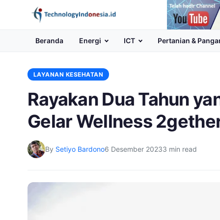
Channel
Youtube
Beranda
Energi
ICT
Pertanian & Panga
LAYANAN KESEHATAN
Rayakan Dua Tahun yan
Gelar Wellness 2gethe
By
Setiyo Bardono
6 Desember 2023
3 min read