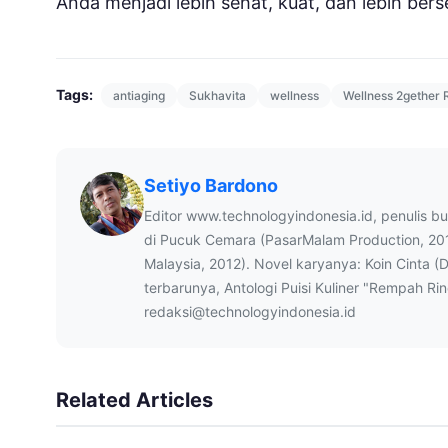
Anda menjadi lebih sehat, kuat, dan lebih ber
Tags:
antiaging
Sukhavita
wellness
Wellness 2gether
Setiyo Bardono
Editor www.technologyindonesia.id, penulis b
di Pucuk Cemara (PasarMalam Production, 20
Malaysia, 2012). Novel karyanya: Koin Cinta (
terbarunya, Antologi Puisi Kuliner "Rempah Ri
redaksi@technologyindonesia.id
Related Articles