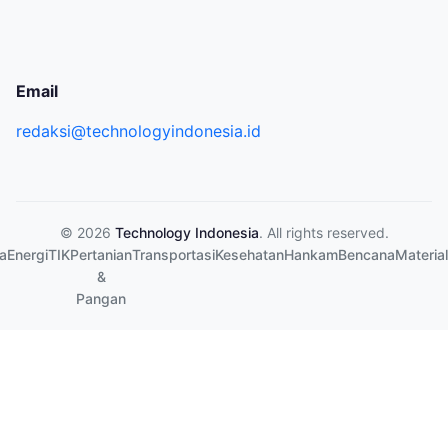
Email
redaksi@technologyindonesia.id
© 2026
Technology Indonesia
. All rights reserved.
a
Energi
TIK
Pertanian
Transportasi
Kesehatan
Hankam
Bencana
Material
&
Pangan