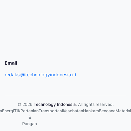
Email
redaksi@technologyindonesia.id
© 2026
Technology Indonesia
. All rights reserved.
a
Energi
TIK
Pertanian
Transportasi
Kesehatan
Hankam
Bencana
Material
&
Pangan