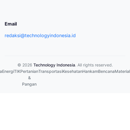
Email
redaksi@technologyindonesia.id
© 2026
Technology Indonesia
. All rights reserved.
a
Energi
TIK
Pertanian
Transportasi
Kesehatan
Hankam
Bencana
Material
&
Pangan