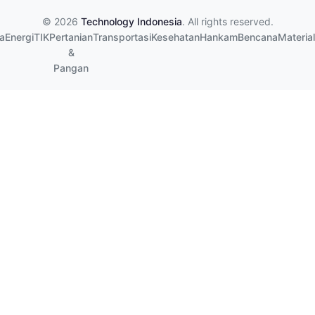
© 2026
Technology Indonesia
. All rights reserved.
a
Energi
TIK
Pertanian
Transportasi
Kesehatan
Hankam
Bencana
Material
&
Pangan