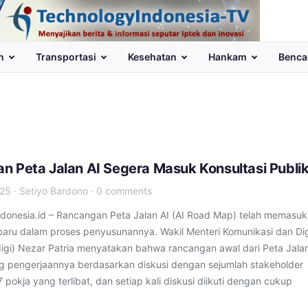
n
Transportasi
Kesehatan
Hankam
Benca
n Peta Jalan AI Segera Masuk Konsultasi Publi
025
·
Setiyo Bardono
·
0 comments
donesia.id – Rancangan Peta Jalan AI (AI Road Map) telah memasuk
aru dalam proses penyusunannya. Wakil Menteri Komunikasi dan Dig
i) Nezar Patria menyatakan bahwa rancangan awal dari Peta Jalan
g pengerjaannya berdasarkan diskusi dengan sejumlah stakeholder
 7 pokja yang terlibat, dan setiap kali diskusi diikuti dengan cukup