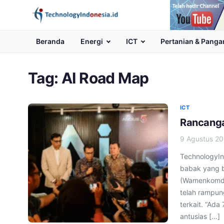
Channel
Youtube
Beranda
Energi
ICT
Pertanian & Panga
Tag:
AI Road Map
ICT
Rancanga
9 Agustus 2
TechnologyIn
babak yang b
(Wamenkomdig
telah rampun
terkait. “Ada
antusias […]