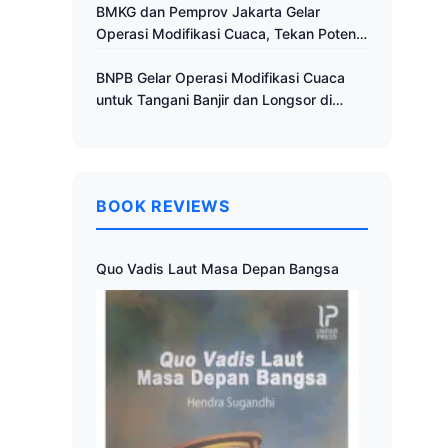
Cuaca
BMKG dan Pemprov Jakarta Gelar
Operasi Modifikasi Cuaca, Tekan Potensi
Bencana Hidrometeorologi
BNPB Gelar Operasi Modifikasi Cuaca
untuk Tangani Banjir dan Longsor di
Muria Raya
BOOK REVIEWS
Quo Vadis Laut Masa Depan Bangsa