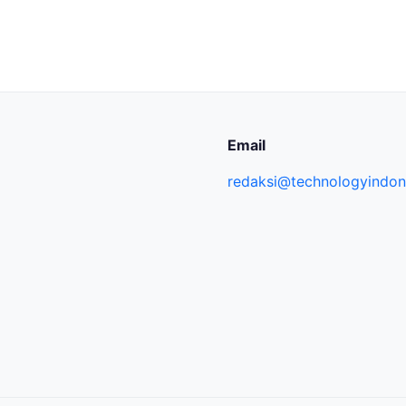
Email
redaksi@technologyindone