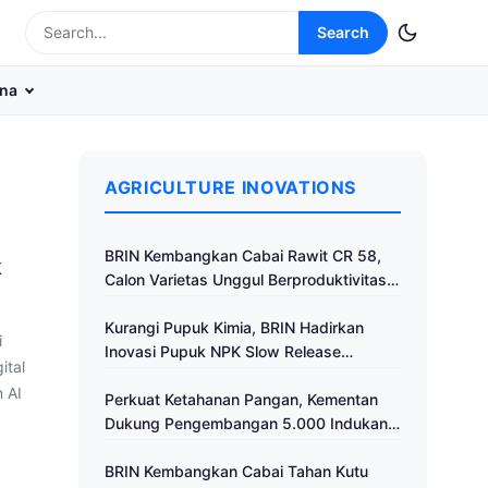
Search
na
AGRICULTURE INOVATIONS
BRIN Kembangkan Cabai Rawit CR 58,
k
Calon Varietas Unggul Berproduktivitas
Tinggi
Kurangi Pupuk Kimia, BRIN Hadirkan
i
Inovasi Pupuk NPK Slow Release
ital
Fertilizer di Klaten
 AI
Perkuat Ketahanan Pangan, Kementan
Dukung Pengembangan 5.000 Indukan
Ayam ALOPE UNHAS-1
BRIN Kembangkan Cabai Tahan Kutu