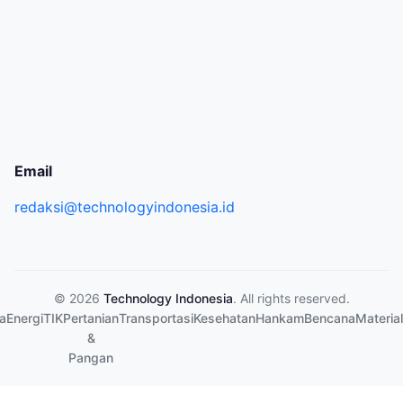
Email
redaksi@technologyindonesia.id
© 2026
Technology Indonesia
. All rights reserved.
a
Energi
TIK
Pertanian
Transportasi
Kesehatan
Hankam
Bencana
Material
&
Pangan