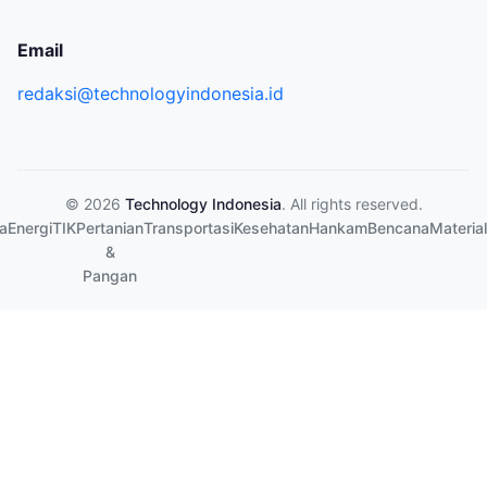
Email
redaksi@technologyindonesia.id
© 2026
Technology Indonesia
. All rights reserved.
a
Energi
TIK
Pertanian
Transportasi
Kesehatan
Hankam
Bencana
Material
&
Pangan