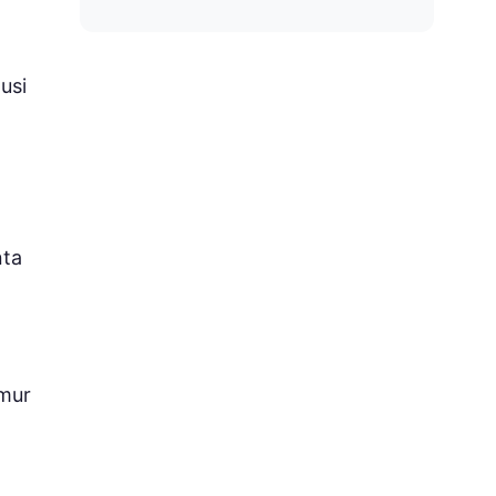
usi
nta
imur