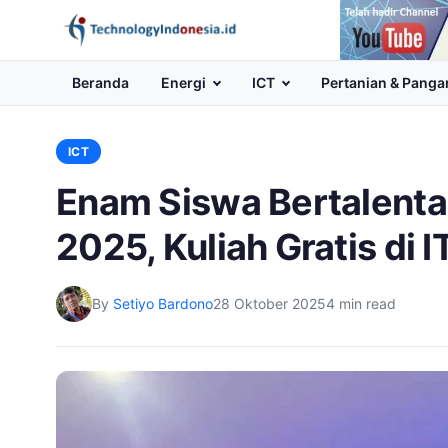
Channel
Youtube
Beranda
Energi
ICT
Pertanian & Panga
ICT
Enam Siswa Bertalenta
2025, Kuliah Gratis di 
By
Setiyo Bardono
28 Oktober 2025
4 min read