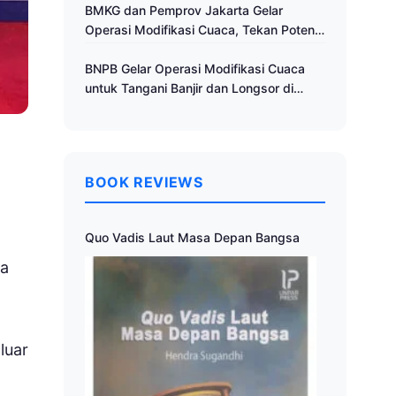
Cuaca
BMKG dan Pemprov Jakarta Gelar
Operasi Modifikasi Cuaca, Tekan Potensi
Bencana Hidrometeorologi
BNPB Gelar Operasi Modifikasi Cuaca
untuk Tangani Banjir dan Longsor di
Muria Raya
BOOK REVIEWS
Quo Vadis Laut Masa Depan Bangsa
ja
luar