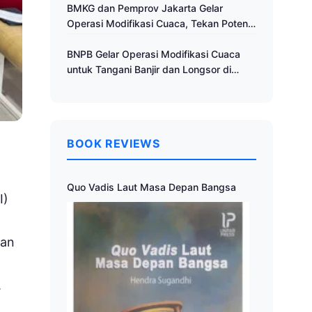
Cuaca
BMKG dan Pemprov Jakarta Gelar
Operasi Modifikasi Cuaca, Tekan Potensi
Bencana Hidrometeorologi
BNPB Gelar Operasi Modifikasi Cuaca
untuk Tangani Banjir dan Longsor di
Muria Raya
BOOK REVIEWS
Quo Vadis Laut Masa Depan Bangsa
I)
dan
.