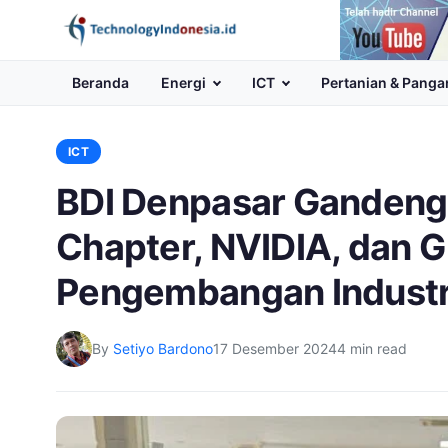
Channel
Youtube
Beranda
Energi
ICT
Pertanian & Panga
ICT
BDI Denpasar Gandeng 
Chapter, NVIDIA, dan G
Pengembangan Industri 
By
Setiyo Bardono
17 Desember 2024
4 min read