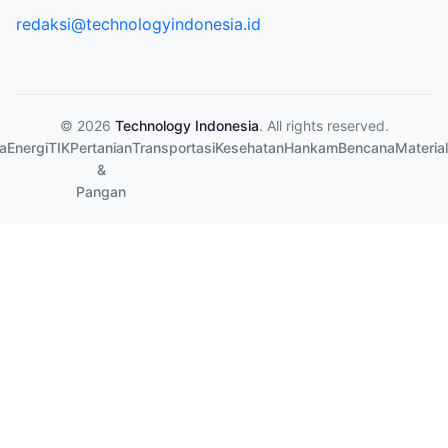
redaksi@technologyindonesia.id
© 2026
Technology Indonesia
. All rights reserved.
a
Energi
TIK
Pertanian
Transportasi
Kesehatan
Hankam
Bencana
Material
&
Pangan