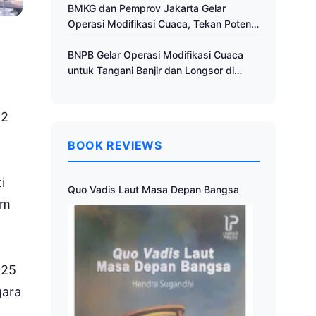
Cuaca
BMKG dan Pemprov Jakarta Gelar
Operasi Modifikasi Cuaca, Tekan Potensi
Bencana Hidrometeorologi
BNPB Gelar Operasi Modifikasi Cuaca
untuk Tangani Banjir dan Longsor di
Muria Raya
22
BOOK REVIEWS
i
Quo Vadis Laut Masa Depan Bangsa
am
025
gara