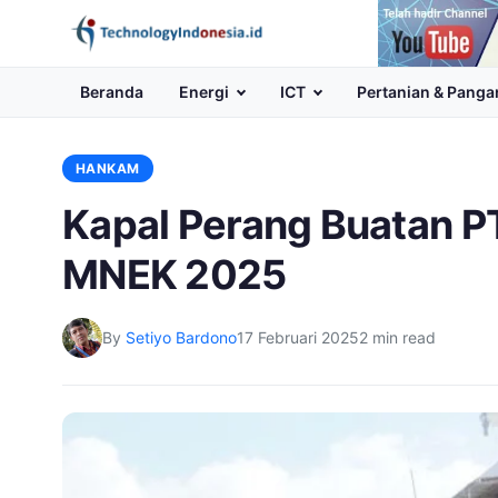
Channel
Youtube
Beranda
Energi
ICT
Pertanian & Panga
HANKAM
Kapal Perang Buatan PT
MNEK 2025
By
Setiyo Bardono
17 Februari 2025
2 min read