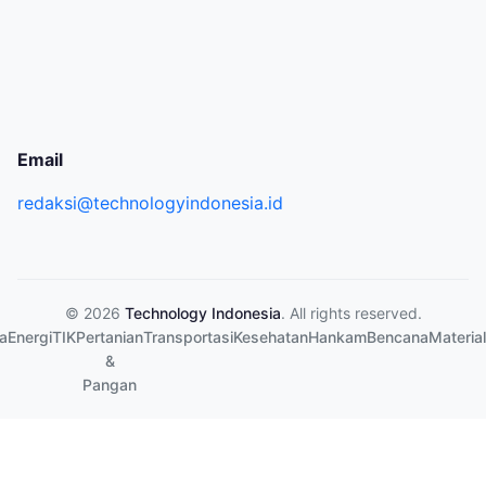
Email
redaksi@technologyindonesia.id
© 2026
Technology Indonesia
. All rights reserved.
a
Energi
TIK
Pertanian
Transportasi
Kesehatan
Hankam
Bencana
Material
&
Pangan