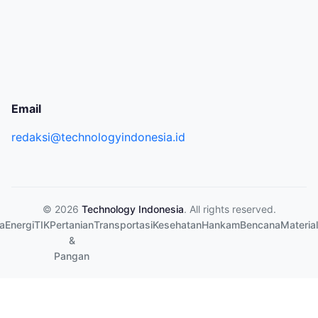
Email
redaksi@technologyindonesia.id
© 2026
Technology Indonesia
. All rights reserved.
a
Energi
TIK
Pertanian
Transportasi
Kesehatan
Hankam
Bencana
Material
&
Pangan