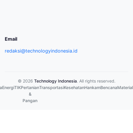
Email
redaksi@technologyindonesia.id
© 2026
Technology Indonesia
. All rights reserved.
a
Energi
TIK
Pertanian
Transportasi
Kesehatan
Hankam
Bencana
Material
&
Pangan