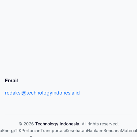
Email
redaksi@technologyindonesia.id
© 2026
Technology Indonesia
. All rights reserved.
a
Energi
TIK
Pertanian
Transportasi
Kesehatan
Hankam
Bencana
Material