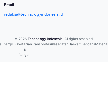
Email
redaksi@technologyindonesia.id
© 2026
Technology Indonesia
. All rights reserved.
a
Energi
TIK
Pertanian
Transportasi
Kesehatan
Hankam
Bencana
Material
&
Pangan