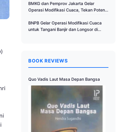
Cuaca
BMKG dan Pemprov Jakarta Gelar
Operasi Modifikasi Cuaca, Tekan Potensi
Bencana Hidrometeorologi
BNPB Gelar Operasi Modifikasi Cuaca
untuk Tangani Banjir dan Longsor di
Muria Raya
)
BOOK REVIEWS
Quo Vadis Laut Masa Depan Bangsa
hri
ni
i