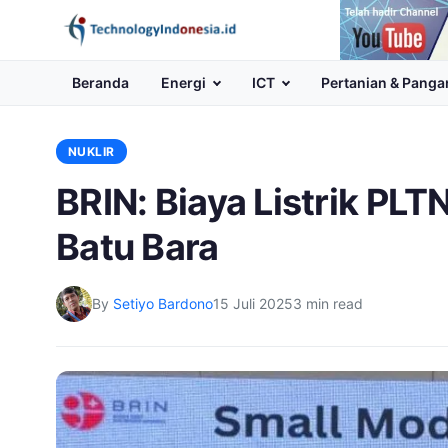
Channel
Youtube
Beranda
Energi
ICT
Pertanian & Panga
NUKLIR
BRIN: Biaya Listrik PL
Batu Bara
By
Setiyo Bardono
15 Juli 2025
3 min read