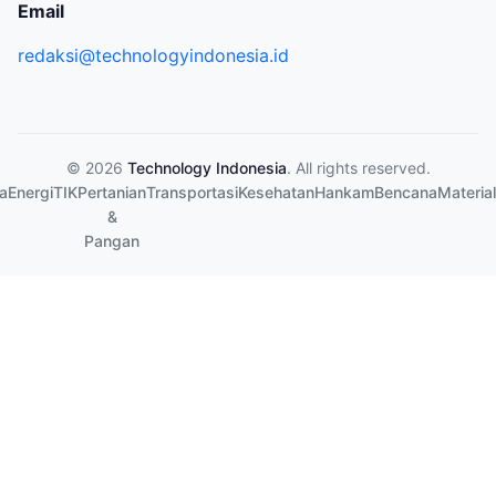
Email
redaksi@technologyindonesia.id
© 2026
Technology Indonesia
. All rights reserved.
a
Energi
TIK
Pertanian
Transportasi
Kesehatan
Hankam
Bencana
Material
&
Pangan