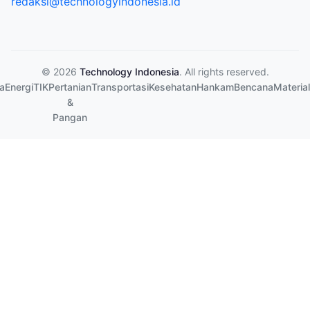
redaksi@technologyindonesia.id
© 2026
Technology Indonesia
. All rights reserved.
a
Energi
TIK
Pertanian
Transportasi
Kesehatan
Hankam
Bencana
Material
&
Pangan