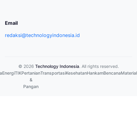
Email
redaksi@technologyindonesia.id
© 2026
Technology Indonesia
. All rights reserved.
a
Energi
TIK
Pertanian
Transportasi
Kesehatan
Hankam
Bencana
Material
&
Pangan