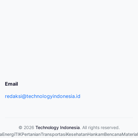
Email
redaksi@technologyindonesia.id
© 2026
Technology Indonesia
. All rights reserved.
a
Energi
TIK
Pertanian
Transportasi
Kesehatan
Hankam
Bencana
Material