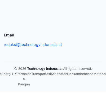
Email
redaksi@technologyindonesia.id
© 2026
Technology Indonesia
. All rights reserved.
a
Energi
TIK
Pertanian
Transportasi
Kesehatan
Hankam
Bencana
Material
&
Pangan