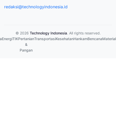
redaksi@technologyindonesia.id
© 2026
Technology Indonesia
. All rights reserved.
a
Energi
TIK
Pertanian
Transportasi
Kesehatan
Hankam
Bencana
Material
&
Pangan