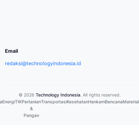
Email
redaksi@technologyindonesia.id
© 2026
Technology Indonesia
. All rights reserved.
a
Energi
TIK
Pertanian
Transportasi
Kesehatan
Hankam
Bencana
Material
&
Pangan