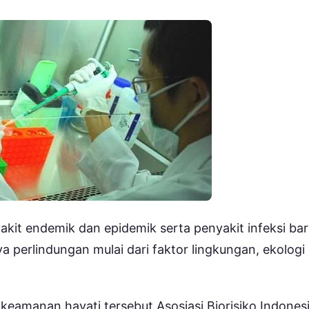
it endemik dan epidemik serta penyakit infeksi bar
 perlindungan mulai dari faktor lingkungan, ekologi
eamanan hayati tersebut Asosiasi Biorisiko Indones