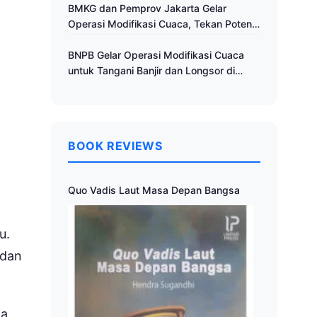
Cuaca
BMKG dan Pemprov Jakarta Gelar
Operasi Modifikasi Cuaca, Tekan Potensi
Bencana Hidrometeorologi
BNPB Gelar Operasi Modifikasi Cuaca
untuk Tangani Banjir dan Longsor di
Muria Raya
BOOK REVIEWS
Quo Vadis Laut Masa Depan Bangsa
u.
 dan
ia