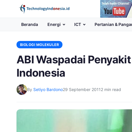
Channel
Youtube
Beranda
Energi
ICT
Pertanian & Panga
BIOLOGI MOLEKULER
ABI Waspadai Penyakit
Indonesia
By
Setiyo Bardono
29 September 2011
2 min read