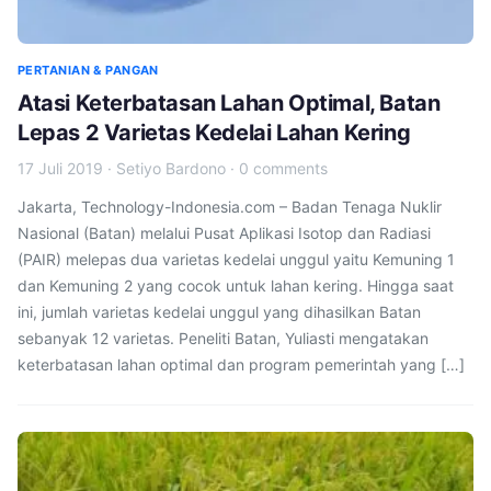
PERTANIAN & PANGAN
Atasi Keterbatasan Lahan Optimal, Batan
Lepas 2 Varietas Kedelai Lahan Kering
17 Juli 2019
·
Setiyo Bardono
·
0 comments
Jakarta, Technology-Indonesia.com – Badan Tenaga Nuklir
Nasional (Batan) melalui Pusat Aplikasi Isotop dan Radiasi
(PAIR) melepas dua varietas kedelai unggul yaitu Kemuning 1
dan Kemuning 2 yang cocok untuk lahan kering. Hingga saat
ini, jumlah varietas kedelai unggul yang dihasilkan Batan
sebanyak 12 varietas. Peneliti Batan, Yuliasti mengatakan
keterbatasan lahan optimal dan program pemerintah yang […]