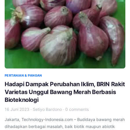
PERTANIAN & PANGAN
Hadapi Dampak Perubahan Iklim, BRIN Rakit
Varietas Unggul Bawang Merah Berbasis
Bioteknologi
16 Juni 2023
·
Setiyo Bardono
·
0 comments
Jakarta, Technology-Indonesia.com – Budidaya bawang merah
dihadapkan berbagai masalah, baik biotik maupun abiotik