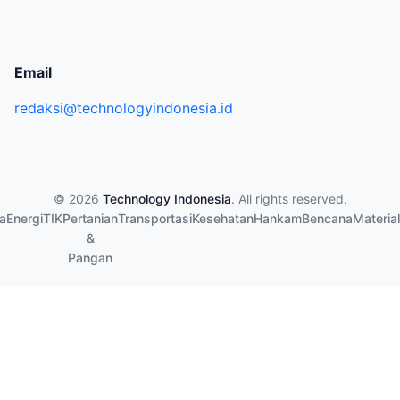
Email
redaksi@technologyindonesia.id
© 2026
Technology Indonesia
. All rights reserved.
a
Energi
TIK
Pertanian
Transportasi
Kesehatan
Hankam
Bencana
Material
&
Pangan