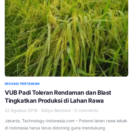
INOVASI PERTANIAN
VUB Padi Toleran Rendaman dan Blast
Tingkatkan Produksi di Lahan Rawa
22 Agustus 2018
·
Setiyo Bardono
·
0 comments
Jakarta, Technology-Indonesia.com – Potensi lahan rawa lebak
di Indonesia harus terus didorong guna mendukung