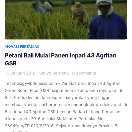
INOVASI PERTANIAN
Petani Bali Mulai Panen Inpari 43 Agritan
GSR
16 Januari 2018
·
Setiyo Bardono
·
0 comments
Technology-Indonesia.com – Varietas baru Inpari 43 Agritan
Green Super Rice (GSR) siap meramaikan panen raya padi di
Bali. Produktivitas dan respon masyarakat yang tinggi
membuat varietas ini berpotensi mendongkrak produksi padi di
Bali. Inpari 43 Agritan GSR temuan Badan Litbang Pertanian
dilepas pada 2016 melalui SK Menteri Pertanian No.
369/Kpts/TP.010/6/2016. Sejak diluncurkannya Provinsi Bali