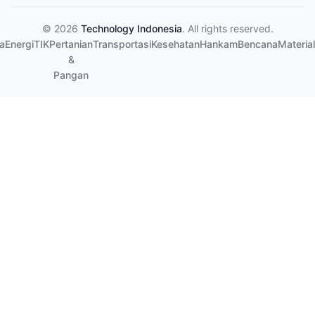
© 2026
Technology Indonesia
. All rights reserved.
a
Energi
TIK
Pertanian
Transportasi
Kesehatan
Hankam
Bencana
Material
&
Pangan