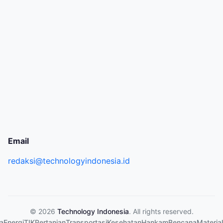
Email
redaksi@technologyindonesia.id
© 2026
Technology Indonesia
. All rights reserved.
a
Energi
TIK
Pertanian
Transportasi
Kesehatan
Hankam
Bencana
Material